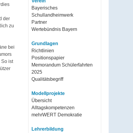
Verein
rdies
Bayerisches
Schullandheimwerk
d der
Partner
lich zu
Wertebündnis Bayern
Grundlagen
äne bei
Richtlinien
Humors
Positionspapier
 So ist
Memorandum Schülerfahrten
ützer
2025
Qualitätsbegriff
Modellprojekte
Übersicht
Alltagskompetenzen
mehrWERT Demokratie
Lehrerbildung