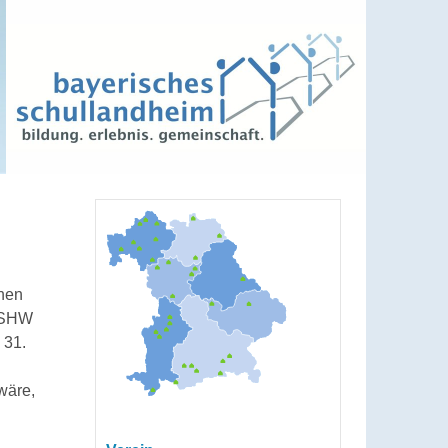
chen
 BSHW
 31.
wäre,