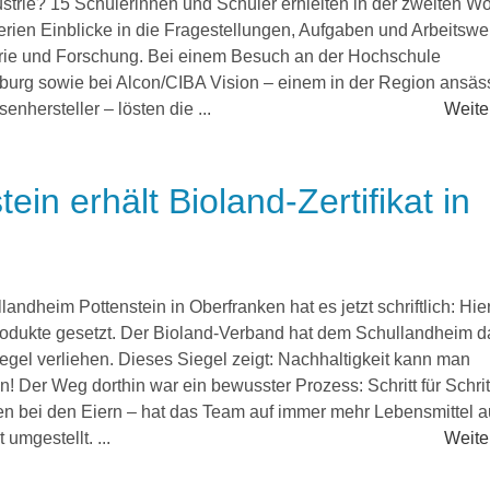
dustrie? 15 Schülerinnen und Schüler erhielten in der zweiten W
erien Einblicke in die Fragestellungen, Aufgaben und Arbeitswe
trie und Forschung. Bei einem Besuch an der Hochschule
burg sowie bei Alcon/CIBA Vision – einem in der Region ansäs
senhersteller – lösten die ...
Weiter
in erhält Bioland-Zertifikat in
andheim Pottenstein in Oberfranken hat es jetzt schriftlich: Hie
rodukte gesetzt. Der Bioland-Verband hat dem Schullandheim d
egel verliehen. Dieses Siegel zeigt: Nachhaltigkeit kann man
 Der Weg dorthin war ein bewusster Prozess: Schritt für Schrit
n bei den Eiern – hat das Team auf immer mehr Lebensmittel a
 umgestellt. ...
Weiter