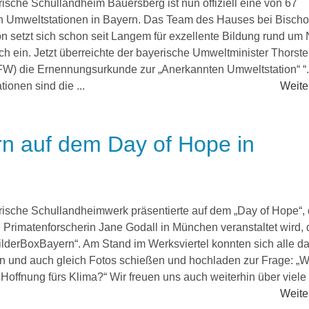
ische Schullandheim Bauersberg ist nun offiziell eine von 67
en Umweltstationen in Bayern. Das Team des Hauses bei Bisch
n setzt sich schon seit Langem für exzellente Bildung rund um 
h ein. Jetzt überreichte der bayerische Umweltminister Thorst
FW) die Ernennungsurkunde zur „Anerkannten Umweltstation“ “.
ionen sind die ...
Weiter
rn auf dem Day of Hope in
ische Schullandheimwerk präsentierte auf dem „Day of Hope“, 
 Primatenforscherin Jane Godall in München veranstaltet wird,
BilderBoxBayern“. Am Stand im Werksviertel konnten sich alle d
en und auch gleich Fotos schießen und hochladen zur Frage: „
Hoffnung fürs Klima?“ Wir freuen uns auch weiterhin über viele g
Weiter