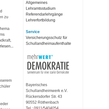
Allgemeines
Lehramtsstudium
nd
Referendarlehrgänge
en zu
Lehrerfortbildung
 Thema
Service
ims
Versicherungsschutz für
dkraft,
Schullandheimaufenthalte
lesen...
unserem
Bayerisches
chüler
Schullandheimwerk e.V.
Rückersdorfer Str. 43
90552 Röthenbach
jeder
Tel.: 0911/5404054