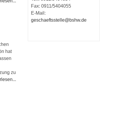
lesen...
Fax: 0911/5404055
E-Mail:
geschaeftsstelle@bshw.de
schen
ön hat
lassen
tzung zu
lesen...