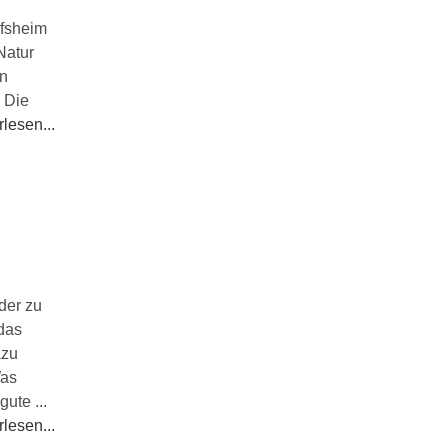
ofsheim
Natur
en
 Die
lesen...
der zu
 das
azu
Was
ute ...
lesen...