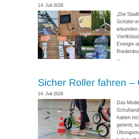
„Die Stad
Schüler w
erkunden.“
Viertkläs
Energie a
Riedenburg
...
Sicher Roller fahren –
Das Model
Schulland
haben nic
gelernt, 
Übungsmat