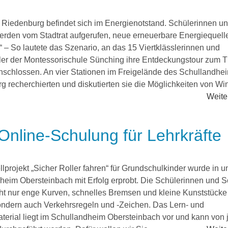
t Riedenburg befindet sich im Energienotstand. Schülerinnen u
erden vom Stadtrat aufgerufen, neue erneuerbare Energiequell
 – So lautete das Szenario, an das 15 Viertklässlerinnen und
sler der Montessorischule Sünching ihre Entdeckungstour zum
nschlossen. An vier Stationen im Freigelände des Schullandhe
 recherchierten und diskutierten sie die Möglichkeiten von Win
Weiter
 Online-Schulung für Lehrkräfte
lprojekt „Sicher Roller fahren“ für Grundschulkinder wurde in 
heim Obersteinbach mit Erfolg erprobt. Die Schülerinnen und S
ht nur enge Kurven, schnelles Bremsen und kleine Kunststücke
sondern auch Verkehrsregeln und -Zeichen. Das Lern- und
erial liegt im Schullandheim Obersteinbach vor und kann von 