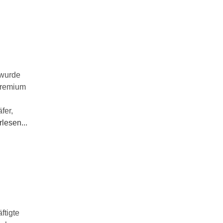
m
 wurde
gremium
fer,
lesen...
ftigte