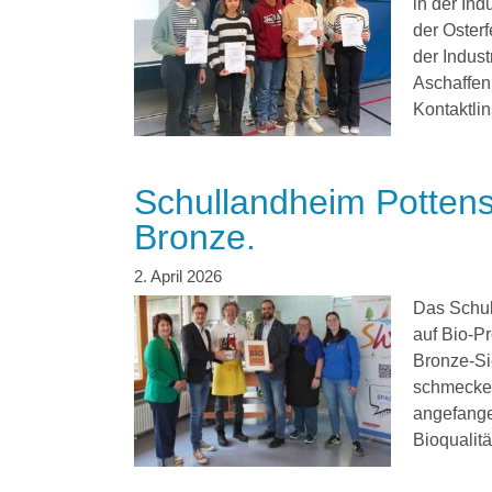
in der In
der Osterf
der Indus
Aschaffen
Kontaktlin
Schullandheim Pottenste
Bronze.
Das Schull
auf Bio-P
Bronze-Si
schmecken!
angefange
Bioqualität