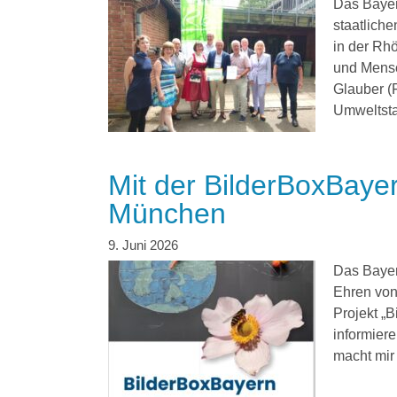
Das Bayer
staatlich
in der Rhö
und Mensc
Glauber (
Umweltstat
Mit der BilderBoxBaye
München
Das Bayer
Ehren von
Projekt „
informier
macht mir 