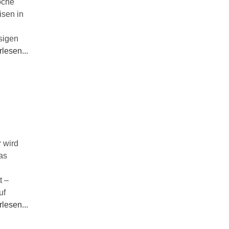
oche
isen in
sigen
lesen...
r wird
as
t –
uf
lesen...