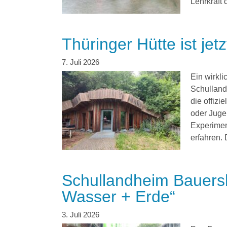
Lehrkraft 
Thüringer Hütte ist je
Ein wirkli
Schulland
die offiz
oder Juge
Experimen
erfahren. 
Schullandheim Bauers
Wasser + Erde“