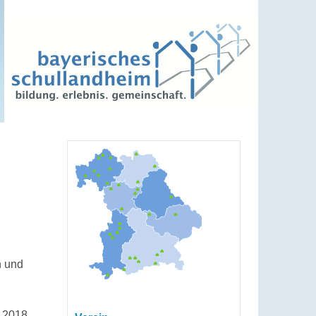
n und
– 2018