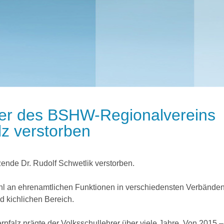
der des BSHW-Regionalvereins
z verstorben
zende Dr. Rudolf Schwetlik verstorben.
hl an ehrenamtlichen Funktionen in verschiedensten Verbände
d kichlichen Bereich.
pfalz prägte der Volksschullehrer über viele Jahre. Von 2015 