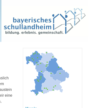
slich
nem
austein
ir eine
,