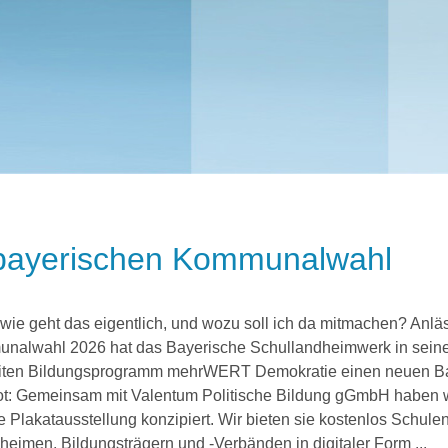
r bayerischen Kommunalwahl
wie geht das eigentlich, und wozu soll ich da mitmachen? Anläs
nalwahl 2026 hat das Bayerische Schullandheimwerk in sei
iten Bildungsprogramm mehrWERT Demokratie einen neuen B
t: Gemeinsam mit Valentum Politische Bildung gGmbH haben w
e Plakatausstellung konzipiert. Wir bieten sie kostenlos Schulen
heimen, Bildungsträgern und -Verbänden in digitaler Form ...