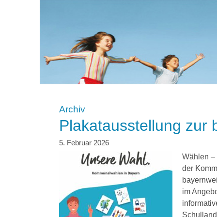
Archiv
Plakatausstellung zu
Wählen – 
der Kommu
bayernwe
im Angebo
informativ
Schulland